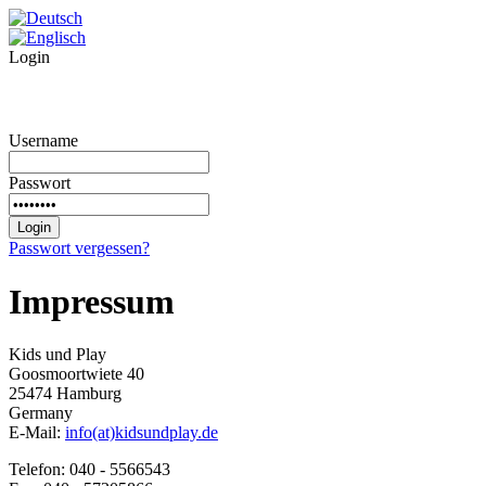
Login
Username
Passwort
Passwort vergessen?
Impressum
Kids und Play
Goosmoortwiete 40
25474 Hamburg
Germany
E-Mail:
info(at)kidsundplay.de
Telefon: 040 - 5566543